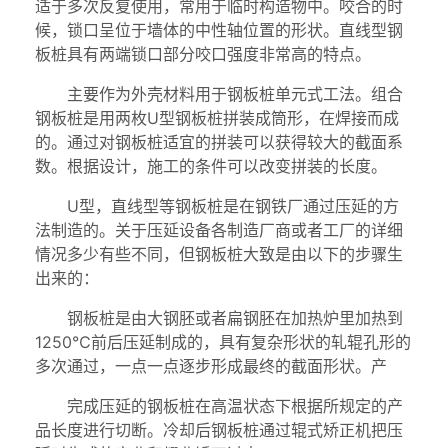
适于多次反复使用，常用于临时构造物中。咬合的时
候，锁口呈位于墙体的中性轴位置的形状。直线型钢
板桩具有两端锁口部分咬口强度非常高的特点。
主要作为外壳材料用于钢板桩单元式工法。组合
钢板桩是用两枚U型钢板桩拼装成筒形，在焊接而成
的。通过对钢板桩适宜的拼装可以获得较大的截面系
数。根据设计，施工的条件可以改变拼装的长度。
U型，直线型等钢板桩是在钢铁厂通过压延的方
法制造的。关于压延设备各制造厂商或者工厂的详细
情况多少有些不同，但钢板桩大致是由以下的步骤生
出来的：
钢板桩是由大钢胚或者扁钢胚在加热炉里加热到
1250℃前后压延制成的，具有复杂形状的轧辊孔形的
多次通过，一点一点逐步形成最终的截面形状。产
完成压延的钢板桩在高温状态下根据所规定的产
品长度进行切断。冷却后钢板桩通过辊式矫正机把压